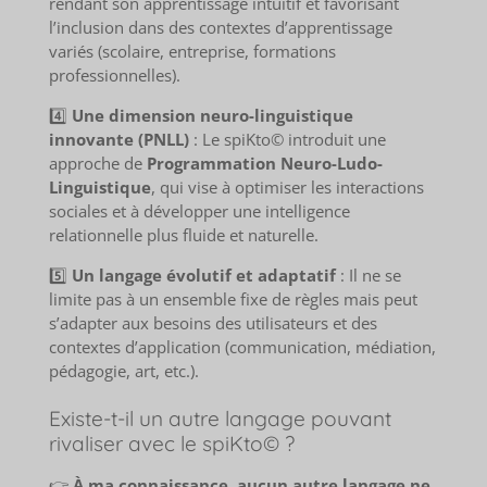
rendant son apprentissage intuitif et favorisant
l’inclusion dans des contextes d’apprentissage
variés (scolaire, entreprise, formations
professionnelles).
4️⃣
Une dimension neuro-linguistique
innovante (PNLL)
: Le spiKto© introduit une
approche de
Programmation Neuro-Ludo-
Linguistique
, qui vise à optimiser les interactions
sociales et à développer une intelligence
relationnelle plus fluide et naturelle.
5️⃣
Un langage évolutif et adaptatif
: Il ne se
limite pas à un ensemble fixe de règles mais peut
s’adapter aux besoins des utilisateurs et des
contextes d’application (communication, médiation,
pédagogie, art, etc.).
Existe-t-il un autre langage pouvant
rivaliser avec le spiKto© ?
👉
À ma connaissance, aucun autre langage ne