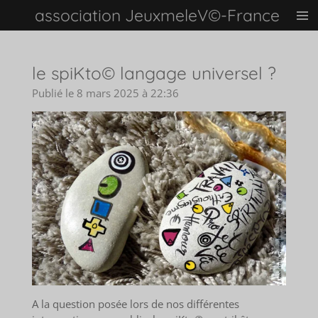
association JeuxmeleV©-France
Passer
au
contenu
principal
le spiKto© langage universel ?
Publié le 8 mars 2025 à 22:36
A la question posée lors de nos différentes