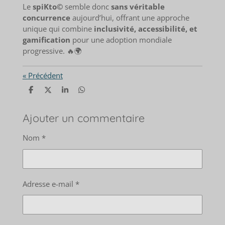
Le
spiKto©
semble donc
sans véritable
concurrence
aujourd’hui, offrant une approche
unique qui combine
inclusivité, accessibilité, et
gamification
pour une adoption mondiale
progressive. 🔥🌍
«
Précédent
P
P
P
P
a
a
a
a
r
r
r
r
t
t
t
t
Ajouter un commentaire
a
a
a
a
g
g
g
g
Nom *
e
e
e
e
r
r
r
r
Adresse e-mail *