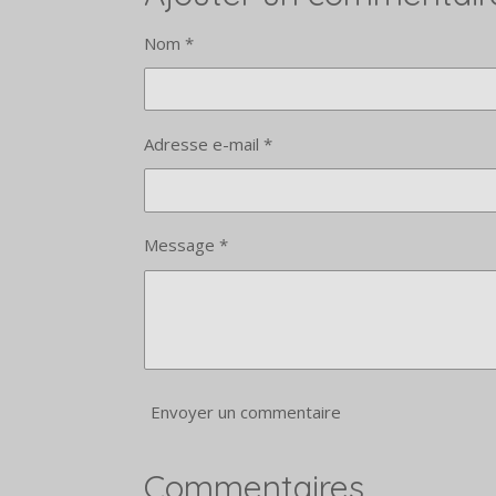
g
g
g
e
e
e
Nom *
r
r
r
Adresse e-mail *
Message *
Envoyer un commentaire
Commentaires