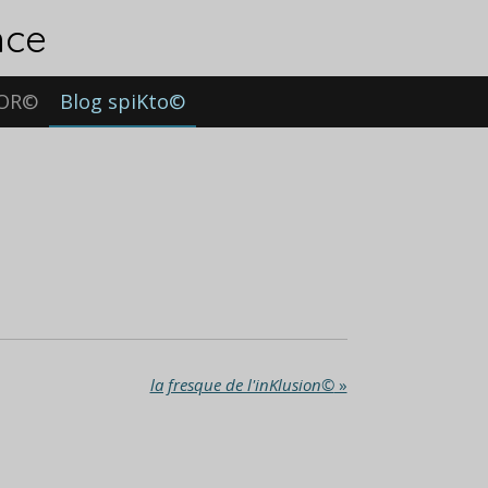
nce
'OR©
Blog spiKto©
la fresque de l'inKlusion©
»