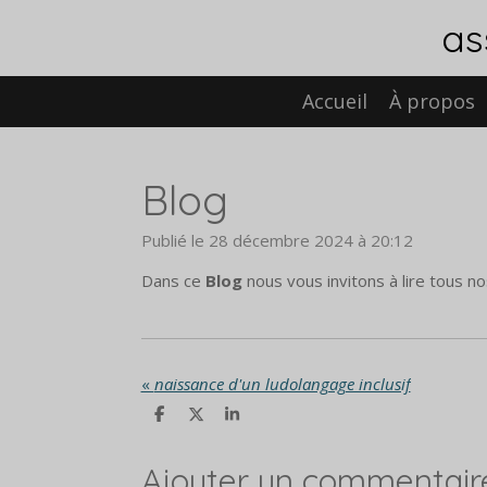
Passer
as
au
contenu
principal
Accueil
À propos
Blog
Publié le 28 décembre 2024 à 20:12
Dans ce
Blog
nous vous invitons à lire tous nos
«
naissance d'un ludolangage inclusif
P
P
P
a
a
a
r
r
r
t
t
t
Ajouter un commentair
a
a
a