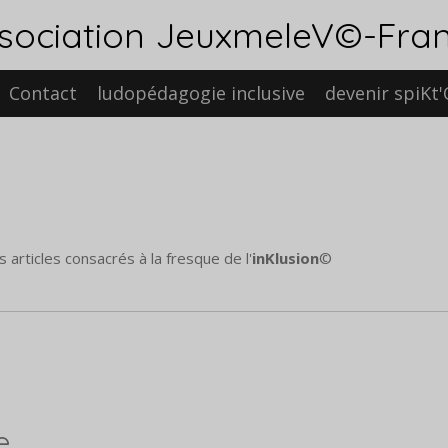
sociation JeuxmeleV©-Fra
Contact
ludopédagogie inclusive
devenir spiKt
 articles consacrés à la fresque de l'
inKlusion
©
e